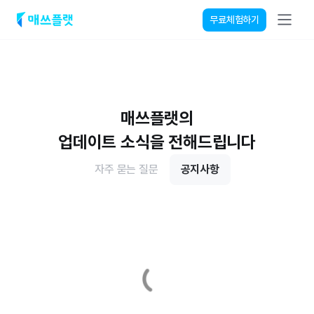
무료체험하기
매쓰플랫 프리미엄
N
요금안내
로그인
매쓰플랫의
설명회
업데이트 소식을 전해드립니다
기능&후기
자주 묻는 질문
공지사항
사용가이드
고객센터