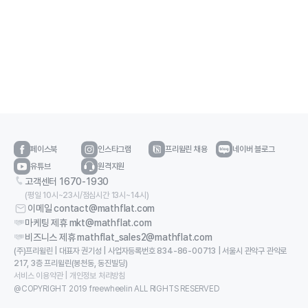
페이스북
프리윌린 채용
네이버 블로그
인스타그램
유튜브
원격지원
고객센터 1670-1930
(평일 10시~23시/점심시간 13시~14시)
이메일 contact@mathflat.com
마케팅 제휴 mkt@mathflat.com
비즈니스 제휴 mathflat_sales2@mathflat.com
(주)프리윌린 | 대표자 권기성 | 사업자등록번호 834-86-00713 | 서울시 관악구 관악로
217, 3층 프리윌린(봉천동, 동진빌딩)
서비스 이용약관
|
개인정보 처리방침
@COPYRIGHT 2019 freewheelin ALL RIGHTS RESERVED